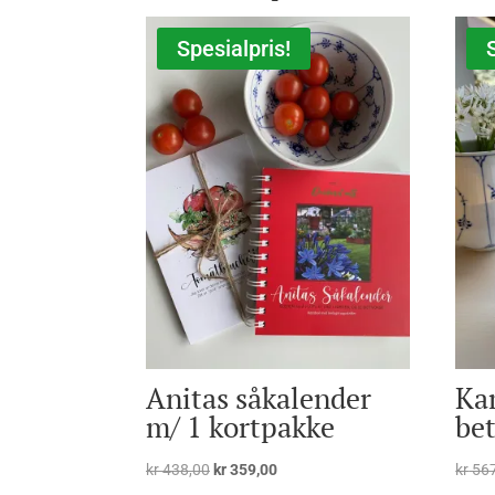
Spesialpris!
Anitas såkalender
Kam
m/ 1 kortpakke
bet
Opprinnelig
Nåværende
kr
438,00
kr
359,00
kr
567