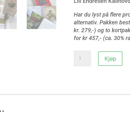
Lill Endresen Kallhovd
Har du lyst på flere pr
alternativ. Pakken bes
kr. 279,-) og to kortpak
for kr 457,- (ca. 30% r
Anitas
Kjøp
såkalender
m/
2
kortpakker
antall
…