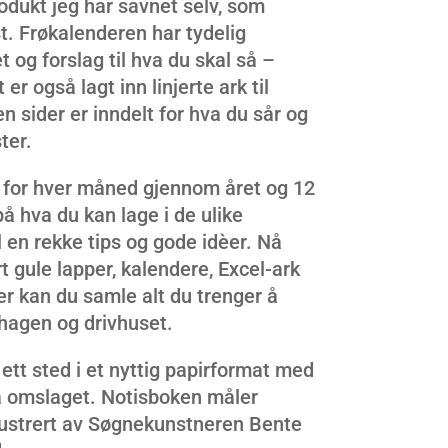
odukt jeg har savnet selv, som
. Frøkalenderen har tydelig
 og forslag til hva du skal så –
r også lagt inn linjerte ark til
n sider er inndelt for hva du sår og
ter.
er for hver måned gjennom året og 12
på hva du kan lage i de ulike
il en rekke tips og gode idèer. Nå
t gule lapper, kalendere, Excel-ark
r kan du samle alt du trenger å
nhagen og drivhuset.
ett sted i et nyttig papirformat med
å omslaget. Notisboken måler
llustrert av Søgnekunstneren Bente