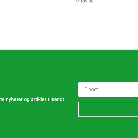
pris
pris
kr
189,00
var:
er:
kr 567,00.
kr 378,00.
e nyheter og artikler tilsendt