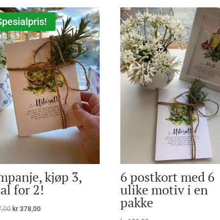
Spesialpris!
panje, kjøp 3,
6 postkort med 6
al for 2!
ulike motiv i en
pakke
Opprinnelig
Nåværende
,00
kr
378,00