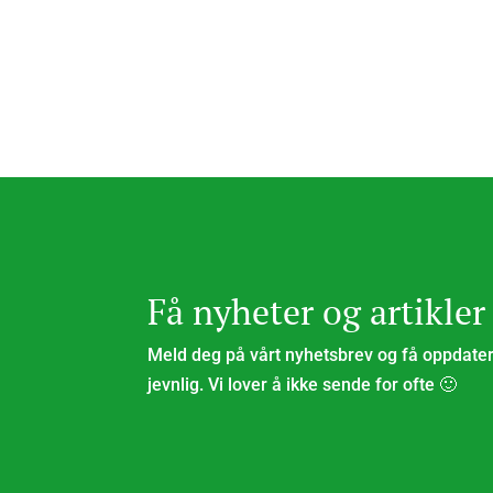
pris
pris
var:
er:
kr 438,00.
kr 359,00.
Få nyheter og artikler
Meld deg på vårt nyhetsbrev og få oppdatert
jevnlig. Vi lover å ikke sende for ofte 🙂