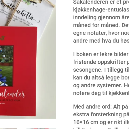
Såkalenderen er et pr
kjøkkenhage-entusiast
inndeling gjennom året
måned for måned. Det e
egne notater, hvor noe
andre med hva du høs
I boken er lekre bild
fristende oppskrifter 
sesongene. I tillegg t
kan du altså legge bor
og andre systemer. He
notere deg til kjøkke
Med andre ord: Alt på 
ekstra forsterkning p
16×16 cm og er rikt i