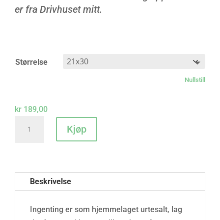
er fra Drivhuset mitt.
Størrelse
Nullstill
kr
189,00
Urtesalt
Kjøp
-
plakat
antall
Beskrivelse
Ingenting er som hjemmelaget urtesalt, lag