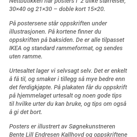
Nettbutikken har posters i 2 ulike størrelser,
30×40 og 21×30 – doble kort 15×20.
På postersene står oppskriften under
illustrasjonen. På kortene finner du
oppskriften på baksiden. De er alle tilpasset
IKEA og standard rammeformat, og sendes
uten ramme.
Urtesaltet lager vi selvsagt selv. Det er enkelt
å få til, og smaker i tillegg så mye bedre enn
det ferdigkjøpte. På plakaten får du oppskrift
på hjemmelaget urtesalt og noen gode tips
til hvilke urter du kan bruke, og tips om også
å gi det bort.
Posters er illustrert av Søgnekunstneren
Bente Lill Endresen Kallhovd og oppskriftene