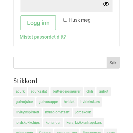
Husk meg
Logg inn
Mistet passordet ditt?
Stikkord
agurk
agurksalat
butterdeigsnurrer
chili
gulrot
gulrotjuice
gulrotsuppe
hvitløk
hvitløkskurs
Hvitløkspiruett
hylleblomstsaft
jordskokk
jordskokkchips
koriander
kurs; kjøkkenhagekurs