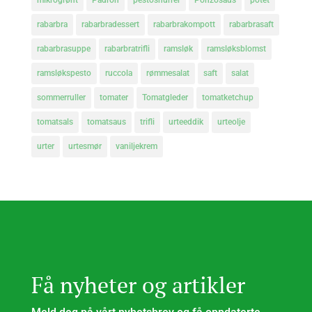
mikrogrønt
Padron
pestosnurrer
Ponzosaus
potet
rabarbra
rabarbradessert
rabarbrakompott
rabarbrasaft
rabarbrasuppe
rabarbratrifli
ramsløk
ramsløksblomst
ramsløkspesto
ruccola
rømmesalat
saft
salat
sommerruller
tomater
Tomatgleder
tomatketchup
tomatsals
tomatsaus
trifli
urteeddik
urteolje
urter
urtesmør
vaniljekrem
Få nyheter og artikler