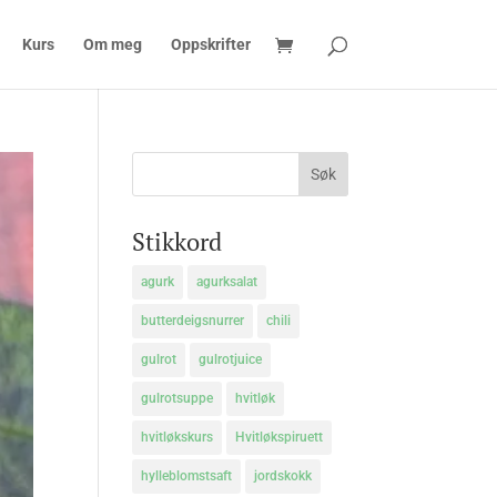
Kurs
Om meg
Oppskrifter
Stikkord
agurk
agurksalat
butterdeigsnurrer
chili
gulrot
gulrotjuice
gulrotsuppe
hvitløk
hvitløkskurs
Hvitløkspiruett
hylleblomstsaft
jordskokk