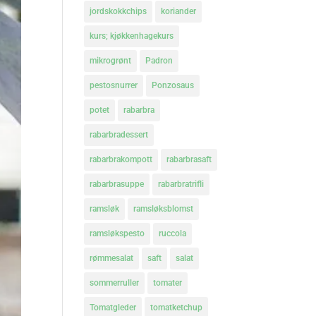
jordskokkchips
koriander
kurs; kjøkkenhagekurs
mikrogrønt
Padron
pestosnurrer
Ponzosaus
potet
rabarbra
rabarbradessert
rabarbrakompott
rabarbrasaft
rabarbrasuppe
rabarbratrifli
ramsløk
ramsløksblomst
ramsløkspesto
ruccola
rømmesalat
saft
salat
sommerruller
tomater
Tomatgleder
tomatketchup