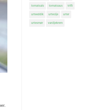
tomatsals
tomatsaus
trifli
urteeddik
urteolje
urter
urtesmør
vaniljekrem
per.