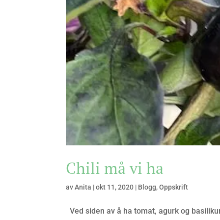
Chili må vi ha
av
Anita
|
okt 11, 2020
|
Blogg
,
Oppskrift
Ved siden av å ha tomat, agurk og basilikum i