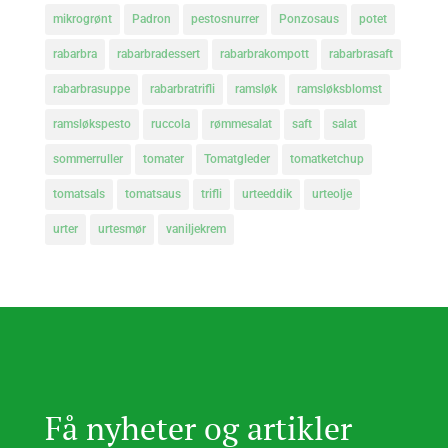
mikrogrønt
Padron
pestosnurrer
Ponzosaus
potet
rabarbra
rabarbradessert
rabarbrakompott
rabarbrasaft
rabarbrasuppe
rabarbratrifli
ramsløk
ramsløksblomst
ramsløkspesto
ruccola
rømmesalat
saft
salat
sommerruller
tomater
Tomatgleder
tomatketchup
tomatsals
tomatsaus
trifli
urteeddik
urteolje
urter
urtesmør
vaniljekrem
Få nyheter og artikler