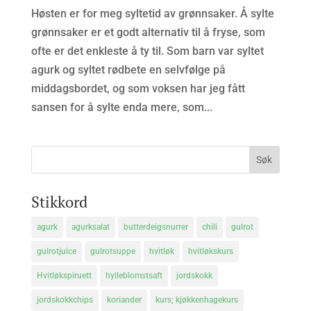
Høsten er for meg syltetid av grønnsaker. Å sylte
grønnsaker er et godt alternativ til å fryse, som
ofte er det enkleste å ty til. Som barn var syltet
agurk og syltet rødbete en selvfølge på
middagsbordet, og som voksen har jeg fått
sansen for å sylte enda mere, som...
Stikkord
agurk
agurksalat
butterdeigsnurrer
chili
gulrot
gulrotjuice
gulrotsuppe
hvitløk
hvitløkskurs
Hvitløkspiruett
hylleblomstsaft
jordskokk
jordskokkchips
koriander
kurs; kjøkkenhagekurs