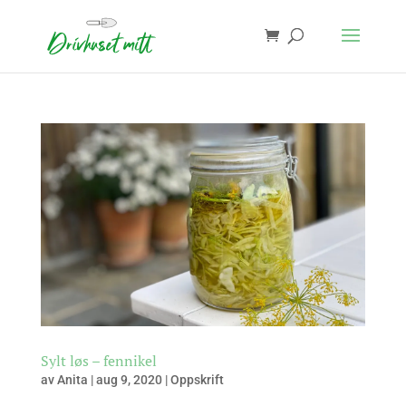
Sylt løs – fennikel
av
Anita
|
aug 9, 2020
|
Oppskrift