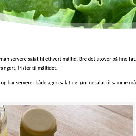
an servere salat til ethvert måltid. Bre det utover på fine fat
ngert, frister til måltidet.
t, og har serverer både agurksalat og rømmesalat til samme mål