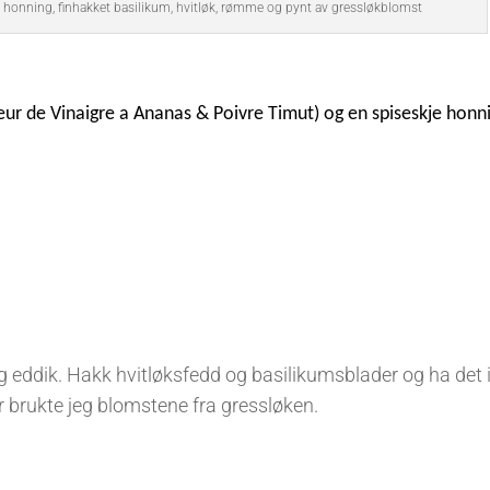
ik, honning, finhakket basilikum, hvitløk, rømme og pynt av gressløkblomst
ceur de Vinaigre a Ananas & Poivre Timut) og en spiseskje hon
dik. Hakk hvitløksfedd og basilikumsblader og ha det i
r brukte jeg blomstene fra gressløken.