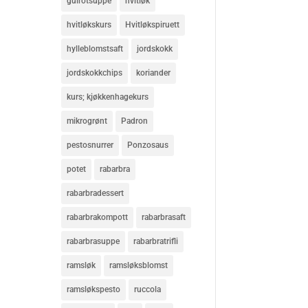
gulrotsuppe
hvitløk
hvitløkskurs
Hvitløkspiruett
hylleblomstsaft
jordskokk
jordskokkchips
koriander
kurs; kjøkkenhagekurs
mikrogrønt
Padron
pestosnurrer
Ponzosaus
potet
rabarbra
rabarbradessert
rabarbrakompott
rabarbrasaft
rabarbrasuppe
rabarbratrifli
ramsløk
ramsløksblomst
ramsløkspesto
ruccola