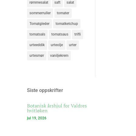
rømmesalat
saft
salat
sommerruller
tomater
Tomatgleder
tomatketchup
tomatsals
tomatsaus
trifli
urteeddik
urteolje
urter
urtesmør
vaniljekrem
Siste oppskrifter
Botanisk årshjul for Valdres
hvitløken
jul 19, 2026