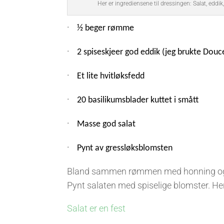
Her er ingrediensene til dressingen: Salat, edd
·
½ beger rømme
·
2 spiseskjeer god eddik (jeg brukte Dou
·
Et lite hvitløksfedd
·
20 basilikumsblader kuttet i smått
·
Masse god salat
·
Pynt av gressløksblomsten
Bland sammen rømmen med honning og ed
Pynt salaten med spiselige blomster. He
Salat er en fest