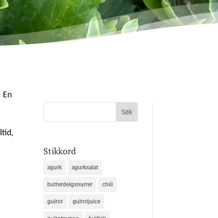
. En
tid,
Stikkord
agurk
agurksalat
butterdeigsnurrer
chili
gulrot
gulrotjuice