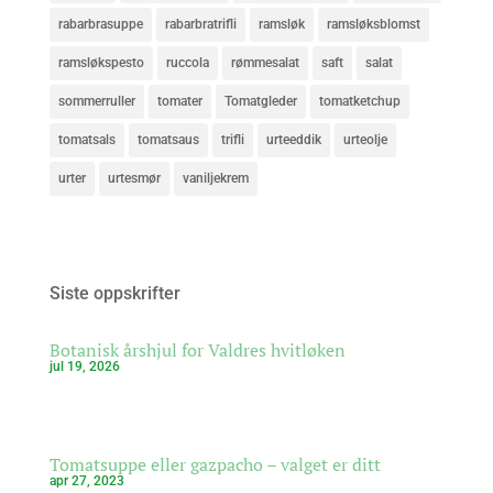
rabarbrasuppe
rabarbratrifli
ramsløk
ramsløksblomst
ramsløkspesto
ruccola
rømmesalat
saft
salat
sommerruller
tomater
Tomatgleder
tomatketchup
tomatsals
tomatsaus
trifli
urteeddik
urteolje
urter
urtesmør
vaniljekrem
Siste oppskrifter
Botanisk årshjul for Valdres hvitløken
jul 19, 2026
Tomatsuppe eller gazpacho – valget er ditt
apr 27, 2023