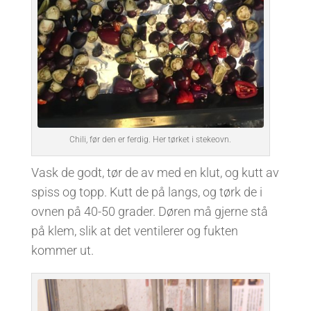
Chili, før den er ferdig. Her tørket i stekeovn.
Vask de godt, tør de av med en klut, og kutt av
spiss og topp. Kutt de på langs, og tørk de i
ovnen på 40-50 grader. Døren må gjerne stå
på klem, slik at det ventilerer og fukten
kommer ut.