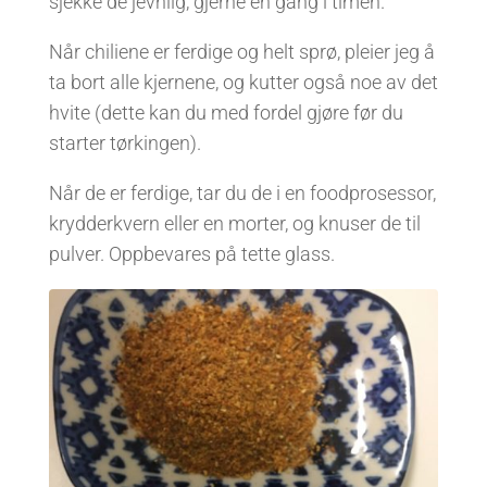
sjekke de jevnlig, gjerne en gang i timen.
Når chiliene er ferdige og helt sprø, pleier jeg å
ta bort alle kjernene, og kutter også noe av det
hvite (dette kan du med fordel gjøre før du
starter tørkingen).
Når de er ferdige, tar du de i en foodprosessor,
krydderkvern eller en morter, og knuser de til
pulver. Oppbevares på tette glass.