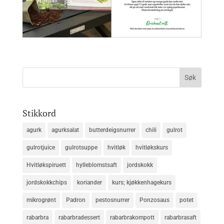
Stikkord
agurk
agurksalat
butterdeigsnurrer
chili
gulrot
gulrotjuice
gulrotsuppe
hvitløk
hvitløkskurs
Hvitløkspiruett
hylleblomstsaft
jordskokk
jordskokkchips
koriander
kurs; kjøkkenhagekurs
mikrogrønt
Padron
pestosnurrer
Ponzosaus
potet
rabarbra
rabarbradessert
rabarbrakompott
rabarbrasaft